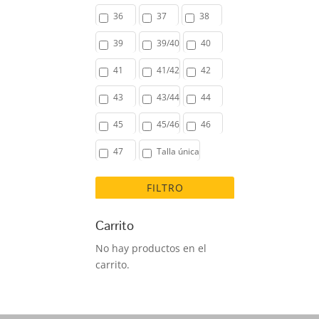
ma
36
37
38
ve
qu
39
39/40
40
có
41
41/42
42
ba
la
43
43/44
44
ba
45
45/46
46
47
Talla única
FILTRO
Carrito
No hay productos en el
carrito.