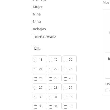
Most
Mujer
Niña
Niño
Rebajas
Tarjeta regalo
Talla
18
19
20
21
22
23
24
25
26
Os
27
28
29
me
ro
30
31
32
fa
la
33
34
35