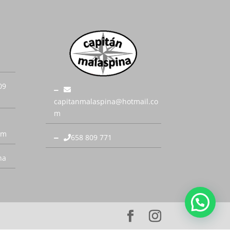
09
capitanmalaspina@hotmail.co
m
om
658 809 771
na