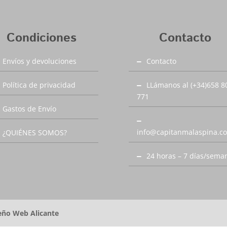
Condiciones
Contacto
Envíos y devoluciones
Contacto
Política de privacidad
LLámanos al (+34)658 8
771
Gastos de Envío
info@capitanmalaspina.c
¿QUIÉNES SOMOS?
24 horas – 7 días/sema
eño Web Alicante