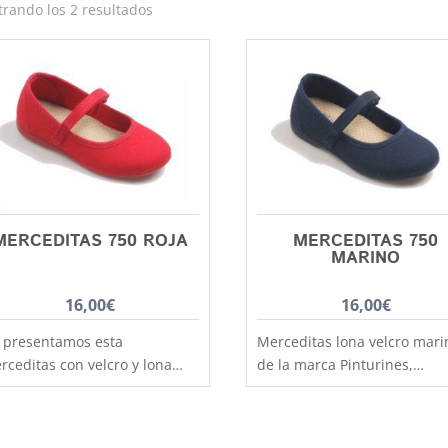
Ordenado
rando los 2 resultados
por
los
últimos
MERCEDITAS 750 ROJA
MERCEDITAS 750
MARINO
16,00
€
16,00
€
 presentamos esta
Merceditas lona velcro mari
rceditas con velcro y lona
de la marca Pinturines,
ja de la marca Pinturines,
fabricación 100% nacional c
bricación 100% nacional con
las mejores lonas y los
s mejores lonas y los
materiales de 1ª calidad.