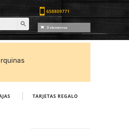

658809771
0 elementos
orquinas
AJAS
TARJETAS REGALO