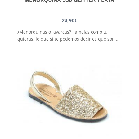
MENORQUINA 550 GLITTER PLATA
24,90
€
¿Menorquinas o avarcas? llámalas como tu
quieras, lo que si te podemos decir es que son de
fabricación nacional y hechas por completo en
piel para que los pies disfruten de la mejor
transpiración, comodidad y durabilidad, al mejor
precio. Son muy practicas y versátiles, combinan
con todos los estilos de ropa y tenemos un gran
rango de tallas para poder calzar a las más
pequeñas de la casa, hermanas mayores,
madres, padres, abuelas......... desde la talla 20 a
la 41. Recuerda que aquí en Capitán Malaspina
los zapatos más bonitos, con la mejor calidad, al
mejor precio y siempre el primer cambio gratis