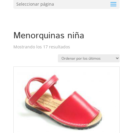
Seleccionar página
Menorquinas niña
Ordenado
Mostrando los 17 resultados
por
los
últimos