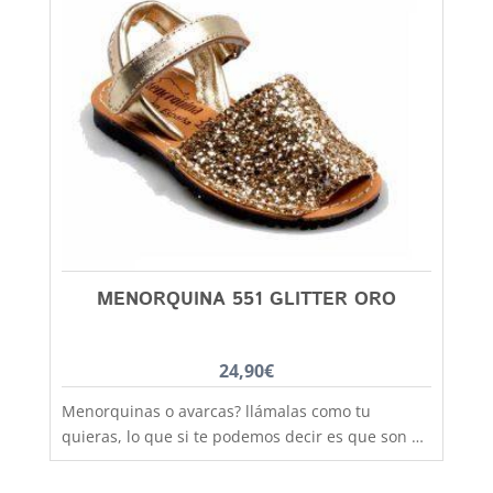
precio. Son muy practicas y versátiles, combinan
con todos los estilos de ropa y tenemos un gran
rango de tallas para poder calzar a los más
pequeños de la casa, hermanos y hermanas
mayores, madres, padres, abuelos, abuelas.........
desde la talla 20 a la 46. Debes tener en cuenta
que las tallas no son muy grandes y si tienes
dudas entre dos número, elige siempre el más
grande
MENORQUINA 551 GLITTER ORO
24,90
€
Menorquinas o avarcas? llámalas como tu
quieras, lo que si te podemos decir es que son de
fabricación nacional y hechas por completo en
piel para que los pies disfruten de la mejor