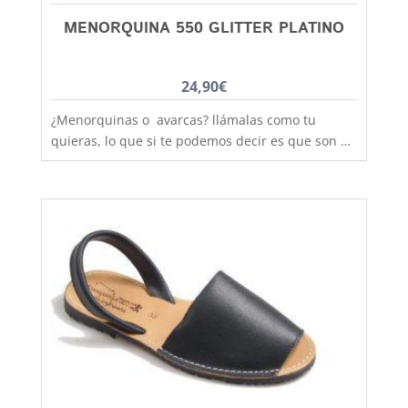
MENORQUINA 550 GLITTER PLATINO
24,90
€
¿Menorquinas o avarcas? llámalas como tu
quieras, lo que si te podemos decir es que son de
fabricación nacional y hechas por completo en
piel para que los pies disfruten de la mejor
transpiración, comodidad y durabilidad, al mejor
precio. Son muy practicas y versátiles, combinan
con todos los estilos de ropa y tenemos un gran
rango de tallas para poder calzar a las más
pequeñas de la casa, hermanas mayores,
madres, padres, abuelas......... desde la talla 20 a
la 41. Recuerda que aquí en Capitán Malaspina
los zapatos más bonitos, con la mejor calidad, al
mejor precio y siempre el primer cambio gratis