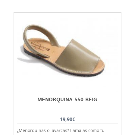
fabricación nacional, hechas por completo en piel
para que tus pies disfruten de la mejor
transpiración, comodidad y durabilidad al mejor
precio. Si lo que quieres es máxima sujeción este
modelo con la tira de velcro es ideal, practicidad
y moda no están reñidas, combinan con todos los
estilos de ropa y tenemos un gran rango de tallas
desde la 20 hasta la 34, en Capitán Malaspina el
primer cambio siempre gratis y recuerda que
aqui tenemos los zapatos más bonitos para la
gente más divertida. Debes tener en cuenta que
las tallas no son muy grandes y si dudas entre
dos números tienes que elegir el más grande.
MENORQUINA 550 BEIG
19,90
€
¿Menorquinas o avarcas? llámalas como tu