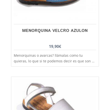
grandes y si tienes dudas entre dos número,
elige siempre el más grande
MENORQUINA VELCRO AZULON
19,90
€
Menorquinas o avarcas? llámalas como tu
quieras, lo que si te podemos decir es que son de
fabricación nacional y hechas por completo en
piel para que los pies disfruten de la mejor
transpiración, comodidad y durabilidad, al mejor
precio. Si lo que quieres es máxima sujeción este
modelo con la tira de velcro es el ideal,
practicidad y moda no están reñidas, combinan
con todos los estilos de ropa y tenemos un gran
rango de tallas desde la talla 20 a la 34. Debes