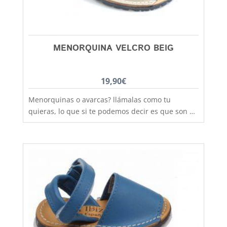
MENORQUINA VELCRO BEIG
19,90
€
Menorquinas o avarcas? llámalas como tu
quieras, lo que si te podemos decir es que son de
fabricación nacional y hechas por completo en
piel para que los pies disfruten de la mejor
transpiración, comodidad y durabilidad, al mejor
precio. Si lo que quieres es máxima sujeción este
modelo con la tira de velcro es el ideal,
practicidad y moda no están reñidas, combinan
con todos los estilos de ropa y tenemos un gran
rango de tallas desde la talla 20 a la 34. Debes
tener en cuenta que las tallas no son muy