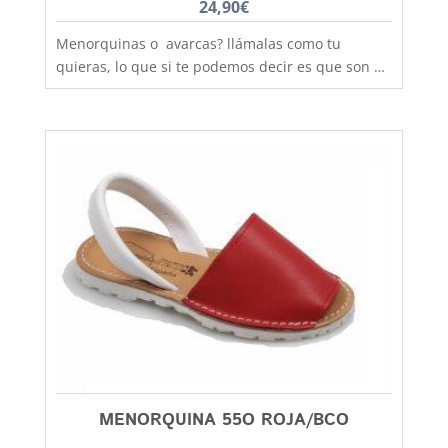
24,90
€
Menorquinas o avarcas? llámalas como tu
quieras, lo que si te podemos decir es que son de
fabricación nacional y hechas por completo en
piel para que los pies disfruten de la mejor
transpiración, comodidad y durabilidad, al mejor
precio. Son muy practicas y versátiles, combinan
con todos los estilos de ropa y tenemos un gran
rango de tallas para poder calzar a las más
pequeñas de la casa, hermanas mayores,
madres, padres, abuelas......... desde la talla 20 a
la 41. Debes tener en cuenta que las tallas no son
muy grandes y si tienes dudas entre dos número,
elige siempre el más grande
MENORQUINA 55O ROJA/BCO