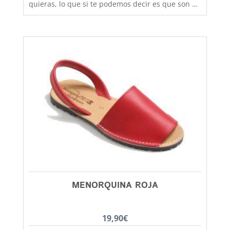
quieras, lo que si te podemos decir es que son de
fabricación nacional y hechas por completo en
piel para que los pies disfruten de la mejor
transpiración, comodidad y durabilidad, al mejor
precio. Son muy practicas y versátiles, combinan
con todos los estilos de ropa y tenemos un gran
rango de tallas para poder calzar a los más
pequeños de la casa, hermanos y
hermanas mayores, madres, padres, abuelos,
abuelas......... desde la talla 20 a la 46. Debes
tener en cuenta que las tallas no son muy
grandes y si tienes dudas entre dos número,
elige siempre el más grande
MENORQUINA ROJA
19,90
€