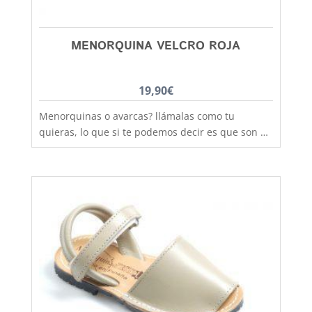
MENORQUINA VELCRO ROJA
19,90
€
Menorquinas o avarcas? llámalas como tu
quieras, lo que si te podemos decir es que son de
fabricación nacional y hechas por completo en
piel para que los pies disfruten de la mejor
transpiración, comodidad y durabilidad, al mejor
precio. Si lo que quieres es máxima sujeción este
modelo con la tira de velcro es el ideal,
practicidad y moda no están reñidas, combinan
con todos los estilos de ropa y tenemos un gran
rango de tallas desde la talla 20 a la 34. Debes
tener en cuenta que las tallas no son muy
grandes y si tienes dudas entre dos número,
elige siempre el más grande