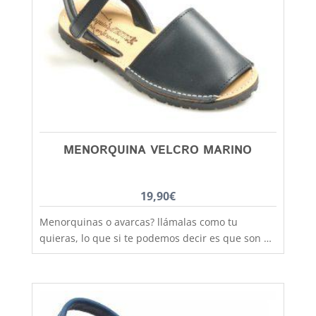
con todos los estilos de ropa y tenemos un gran
rango de tallas desde la talla 20 a la 34. Debes
tener en cuenta que las tallas no son muy
grandes y si tienes dudas entre dos número,
elige siempre el más grande
MENORQUINA VELCRO MARINO
19,90
€
Menorquinas o avarcas? llámalas como tu
quieras, lo que si te podemos decir es que son de
fabricación nacional y hechas por completo en
piel para que los pies disfruten de la mejor
transpiración, comodidad y durabilidad, al mejor
precio. Si lo que quieres es máxima sujeción este