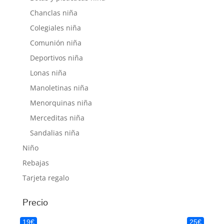
grandes y si tienes dudas entre dos número,
Chanclas niña
elige siempre el más grande
Colegiales niña
Comunión niña
Deportivos niña
Lonas niña
Manoletinas niña
Menorquinas niña
Merceditas niña
Sandalias niña
Niño
Rebajas
Tarjeta regalo
Precio
19€
25€