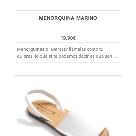
MENORQUINA MARINO
19,90
€
Menorquinas o avarcas? llámalas como tu
quieras, lo que si te podemos decir es que son de
fabricación nacional y hechas por completo en
piel para que los pies disfruten de la mejor
transpiración, comodidad y durabilidad, al mejor
precio. Son muy practicas y versátiles, combinan
con todos los estilos de ropa y tenemos un gran
rango de tallas para poder calzar a los más
pequeños de la casa, hermanos y
hermanas mayores, madres, padres, abuelos,
abuelas......... desde la talla 20 a la 46. Debes
tener en cuenta que las tallas no son muy
grandes y si tienes dudas entre dos número,