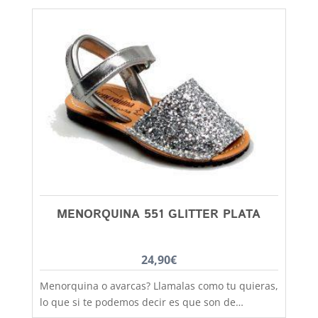
transpiración, comodidad y durabilidad, al mejor
precio. Si lo que quieres es máxima sujeción este
modelo con la tira de velcro es el ideal,
practicidad y moda no están reñidas, combinan
con todos los estilos de ropa y tenemos un gran
rango de tallas desde la talla 20 a la 34, siempre
en Capitán Malaspina el primer cambio gratis,
zapatos bonitos para gente coqueta. Debes tener
en cuenta que las tallas no son muy grandes y si
tienes dudas entre dos número, elige siempre el
más grande
MENORQUINA 551 GLITTER PLATA
24,90
€
Menorquina o avarcas? Llamalas como tu quieras,
lo que si te podemos decir es que son de