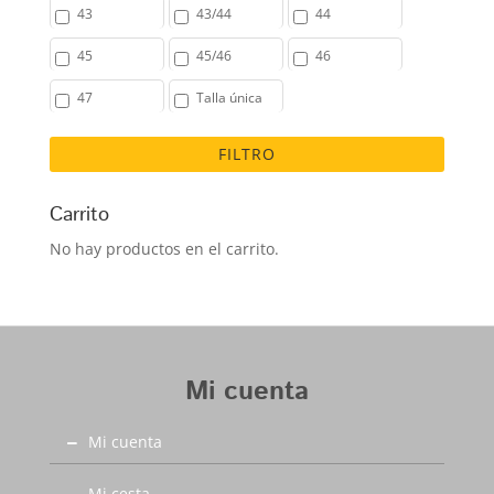
43
43/44
44
45
45/46
46
47
Talla única
FILTRO
Carrito
No hay productos en el carrito.
Mi cuenta
Mi cuenta
Mi cesta