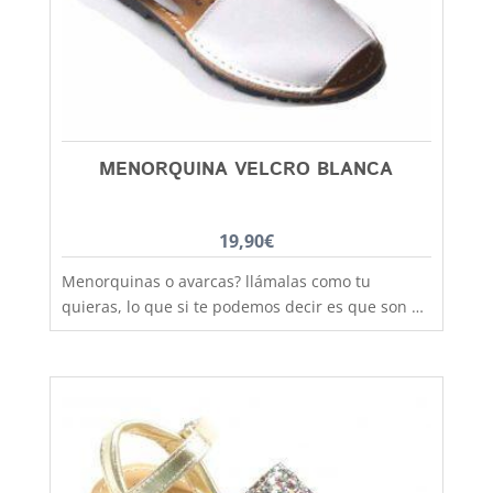
tener en cuenta que las tallas no son muy
grandes y si tienes dudas entre dos número,
elige siempre el más grande
MENORQUINA VELCRO BLANCA
19,90
€
Menorquinas o avarcas? llámalas como tu
quieras, lo que si te podemos decir es que son de
fabricación nacional y hechas por completo en
piel para que los pies disfruten de la mejor
transpiración, comodidad y durabilidad, al mejor
precio. Si lo que quieres es máxima sujeción este
modelo con la tira de velcro es el ideal,
practicidad y moda no están reñidas, combinan
con todos los estilos de ropa y tenemos un gran