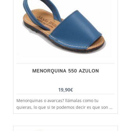
modelo con la tira de velcro es el ideal,
practicidad y moda no están reñidas, combinan
con todos los estilos de ropa y tenemos un gran
rango de tallas desde la talla 20 a la 34. Debes
tener en cuenta que las tallas no son muy
grandes y si tienes dudas entre dos número,
elige siempre el más grande
MENORQUINA 550 AZULON
19,90
€
Menorquinas o avarcas? llámalas como tu
quieras, lo que si te podemos decir es que son de
fabricación nacional y hechas por completo en
piel para que los pies disfruten de la mejor
transpiración, comodidad y durabilidad, al mejor