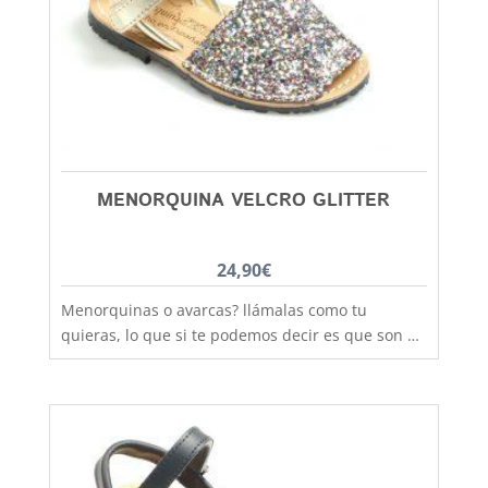
rango de tallas desde la talla 20 a la 34. Debes
tener en cuenta que las tallas no son muy
grandes y si tienes dudas entre dos número,
elige siempre el más grande
MENORQUINA VELCRO GLITTER
24,90
€
Menorquinas o avarcas? llámalas como tu
quieras, lo que si te podemos decir es que son de
fabricación nacional y hechas por completo en
piel para que los pies disfruten de la mejor
transpiración, comodidad y durabilidad, al mejor
precio. Si lo que quieres es máxima sujeción este
modelo con la tira de velcro es el ideal,
practicidad y moda no están reñidas, combinan