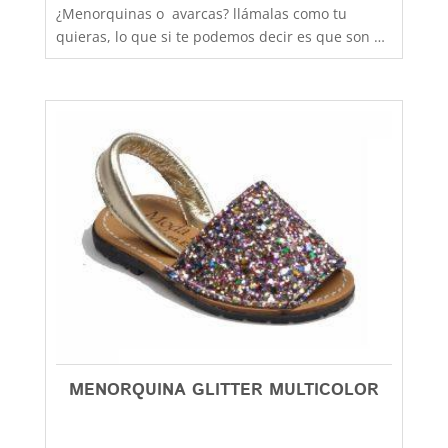
¿Menorquinas o avarcas? llámalas como tu
quieras, lo que si te podemos decir es que son de
fabricación nacional y hechas por completo en
piel para que los pies disfruten de la mejor
transpiración, comodidad y durabilidad, al mejor
precio. Son muy practicas y versátiles, combinan
con todos los estilos de ropa y tenemos un gran
rango de tallas para poder calzar a los más
pequeños de la casa, hermanos y
hermanas mayores, madres, padres, abuelos,
abuelas......... desde la talla 28 a la 41. Debes
tener en cuenta que las tallas no son muy
grandes y si tienes dudas entre dos número,
elige siempre el más grande
MENORQUINA GLITTER MULTICOLOR