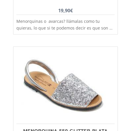
19,90
€
Menorquinas o avarcas? llámalas como tu
quieras, lo que si te podemos decir es que son de
fabricación nacional y hechas por completo en
piel para que los pies disfruten de la mejor
transpiración, comodidad y durabilidad, al mejor
precio. Si lo que quieres es máxima sujeción este
modelo con la tira de velcro es el ideal,
practicidad y moda no están reñidas, combinan
con todos los estilos de ropa y tenemos un gran
rango de tallas desde la talla 28 a la 34. Debes
tener en cuenta que las tallas no son muy
grandes y si tienes dudas entre dos número,
elige siempre el más grande