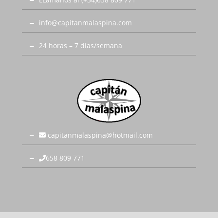
info@capitanmalaspina.com
24 horas – 7 días/semana
capitanmalaspina@hotmail.com
658 809 771