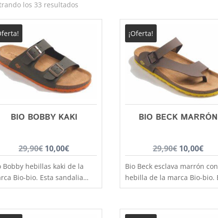
Ordenado
rando los 33 resultados
por
los
Oferta!
¡Oferta!
últimos
BIO BOBBY KAKI
BIO BECK MARRÓN
El
El
El
El
29,90
€
10,00
€
29,90
€
10,00
€
precio
precio
precio
pre
o Bobby hebillas kaki de la
Bio Beck esclava marrón con
original
actual
original
act
rca Bio-bio. Esta sandalia
hebilla de la marca Bio-bio. 
era:
es:
era:
es:
mpuesta por en el empeine
sandalia compuesta por un
 hebilla, sujeta a la
29,90€.
10,00€.
esclava y varias tiras cruzad
29,90€.
10,
rfección el pie. Lleva suela
en el empeine con hebilla,