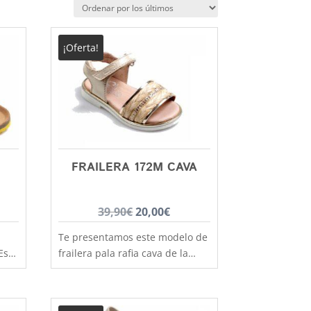
¡Oferta!
FRAILERA 172M CAVA
El
El
39,90
€
20,00
€
cio
precio
precio
Te presentamos este modelo de
ual
original
actual
Esta
frailera pala rafia cava de la
era:
es:
a
marca Nens (fabricante de
as
00€.
reconocido prestigio en la
39,90€.
20,00€.
elaboración de calzado infantil