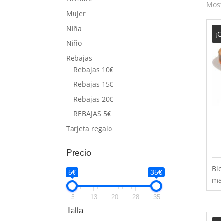
Most
Mujer
Niña
¡
Niño
Rebajas
Rebajas 10€
Rebajas 15€
Rebajas 20€
REBAJAS 5€
Tarjeta regalo
Precio
Bi
5€
35€
ma
co
5
13
20
28
35
con
Talla
pe