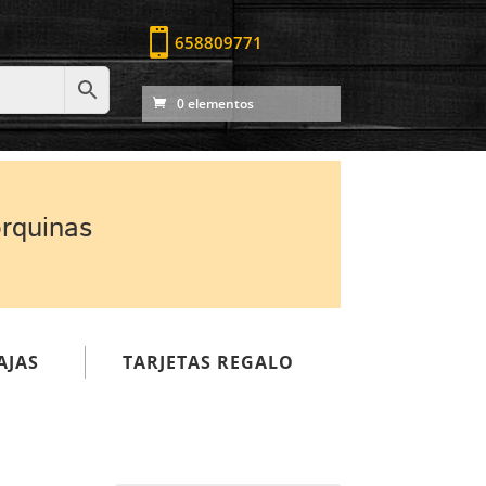

658809771
0 elementos
orquinas
AJAS
TARJETAS REGALO