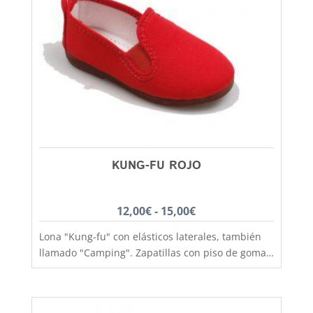
KUNG-FU ROJO
Rango
12,00
€
-
15,00
€
de
Lona "Kung-fu" con elásticos laterales, también
precios:
llamado "Camping". Zapatillas con piso de goma
desde
antideslizante, ligero acolchado interior y
fabricación nacional de gran calidad. Muy
12,00€
cómoda, práctica y gran variedad de colores y
hasta