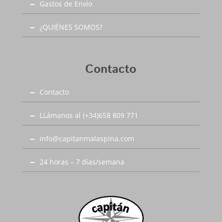
Gastos de Envío
¿QUIÉNES SOMOS?
Contacto
Contacto
LLámanos al (+34)658 809 771
info@capitanmalaspina.com
24 horas – 7 días/semana