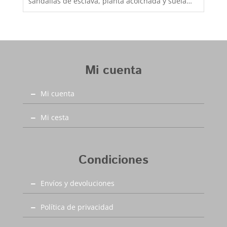
sandalias de esclava, planta acolchada y suela
antideslizante, cuidando al máximo la calidad de
los materiales utilizados, una sandalia de calle
que podras perfectamente utilizarla también
para playa y piscina. Sandalia esclava de original
estilo boho-chic con tira lisa que le da ese toque
Mi cuenta
practico, alegre y junenil que requieren tus looks
mas veraniegos. Este bonito modelo lo tienes
Mi cuenta
disponible desde la talla 36 hasta la 42, zapatos
bonitos para gente divertida, aquí en Capitán
Mlaspina la mejor calidad al mejor precio y con el
Mi cesta
primer cambio siempre gratis.
Condiciones
Envíos y devoluciones
Política de privacidad