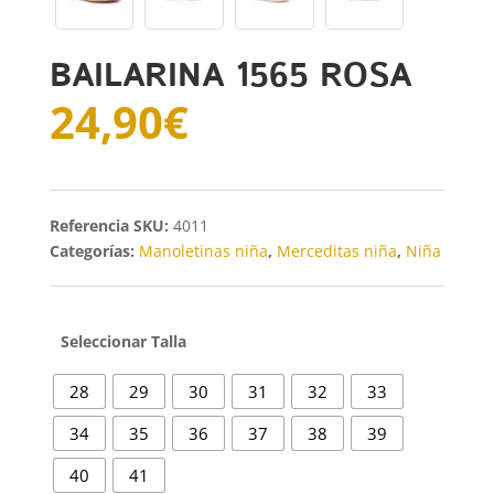
BAILARINA 1565 ROSA
24,90
€
SKU:
4011
Categorías:
Manoletinas niña
,
Merceditas niña
,
Niña
Talla
28
29
30
31
32
33
34
35
36
37
38
39
40
41