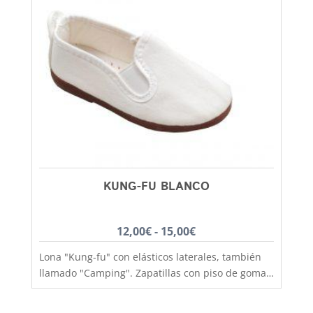
números (21 al 46) Ideales para el verano,
15,00€
deportes de interior, gimnasia, festivales.. y una
buena alternativa como zapatilla de estar en casa
por su comodidad y fácil lavado. Una
zapatilla que no puede faltar en ningún almario.
Debes tener en cuenta que al lavarlas encojen un
poquito!
KUNG-FU BLANCO
Rango
12,00
€
-
15,00
€
de
Lona "Kung-fu" con elásticos laterales, también
precios:
llamado "Camping". Zapatillas con piso de goma
desde
antideslizante, ligero acolchado interior y
fabricación nacional de gran calidad. Muy
12,00€