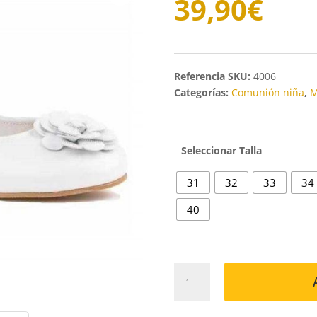
39,90
€
SKU:
4006
Categorías:
Comunión niña
,
M
Talla
31
32
33
34
40
BAILARINA
995
BLANCA