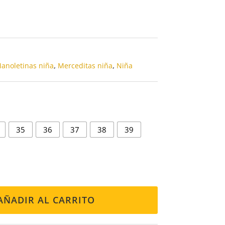
anoletinas niña
,
Merceditas niña
,
Niña
35
36
37
38
39
AÑADIR AL CARRITO