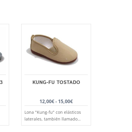
3
KUNG-FU TOSTADO
Rango
12,00
€
-
15,00
€
de
Lona "Kung-fu" con elásticos
precios:
laterales, también llamado
desde
"Camping". Zapatillas con piso