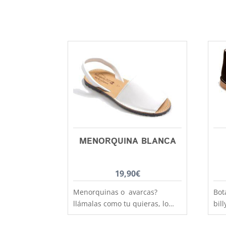
MENORQUINA BLANCA
19,90
€
Menorquinas o avarcas?
Bot
llámalas como tu quieras, lo
bill
que si te podemos decir es que
qui