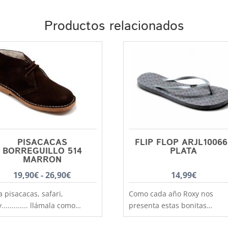
Productos relacionados
PISACACAS
FLIP FLOP ARJL10066
BORREGUILLO 514
PLATA
MARRON
Rango
19,90
€
-
26,90
€
14,99
€
de
a pisacacas, safari,
Como cada año Roxy nos
precios:
y............. llámala como
presenta estas bonitas
desde
eras, clásica bota de piel
sandalias de esclava, planta