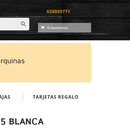
658809771
0 elementos
orquinas
AJAS
TARJETAS REGALO
95 BLANCA