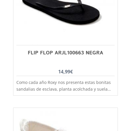
hermanas mayores, madres, padres, abuelos,
abuelas......... desde la talla 20 a la 46. Debes
tener en cuenta que las tallas no son muy
grandes y si tienes dudas entre dos número,
elige siempre el más grande
FLIP FLOP ARJL100663 NEGRA
14,99
€
Como cada año Roxy nos presenta estas bonitas
sandalias de esclava, planta acolchada y suela
antideslizante, cuidando al máximo la calidad de
los materiales utilizados, una sandalia de calle
que podras perfectamente utilizarla también
para playa y piscina. Sandalia esclava de original
estilo boho-chic con tira lisa que le da ese toque
practico, alegre y junenil que requieren tus looks