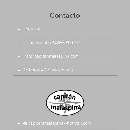
Contacto
Contacto
LLámanos al (+34)658 809 771
info@capitanmalaspina.com
24 horas – 7 días/semana
capitanmalaspina@hotmail.com