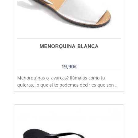
MENORQUINA BLANCA
19,90
€
Menorquinas o avarcas? llámalas como tu
quieras, lo que si te podemos decir es que son de
fabricación nacional y hechas por completo en
piel para que los pies disfruten de la mejor
transpiración, comodidad y durabilidad, al mejor
precio. Son muy practicas y versátiles, combinan
con todos los estilos de ropa y tenemos un gran
rango de tallas para poder calzar a los más
pequeños de la casa, hermanos y