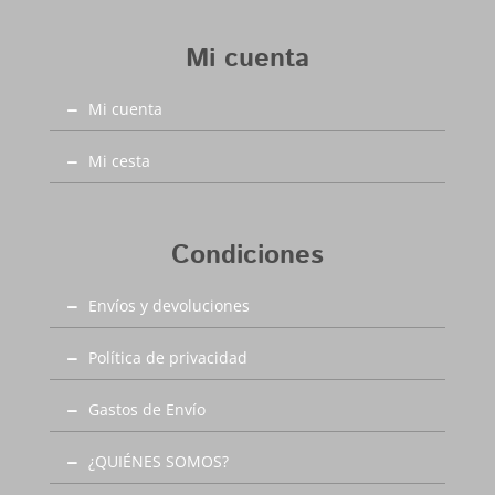
números (21 al 46) Ideales para el verano,
15,00€
deportes de interior, gimnasia, festivales.. y una
Mi cuenta
buena alternativa como zapatilla de estar en casa
por su comodidad y fácil lavado. Una zapatilla
Mi cuenta
que no puede faltar en ningún almario. Debes
tener en cuenta que al lavarlas encojen un
poquito!
Mi cesta
Condiciones
Envíos y devoluciones
Política de privacidad
Gastos de Envío
¿QUIÉNES SOMOS?