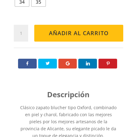
34
35
BLUCHER
AÑADIR AL CARRITO
NIÑA
1397
VERDE
cantidad
Clásico zapato blucher tipo Oxford, combinado
en piel y charol, fabricado con las mejores
pieles por los mejores artesanos de la
provincia de Alicante, su elegante picado le da
un toque de elegancia y distinción.