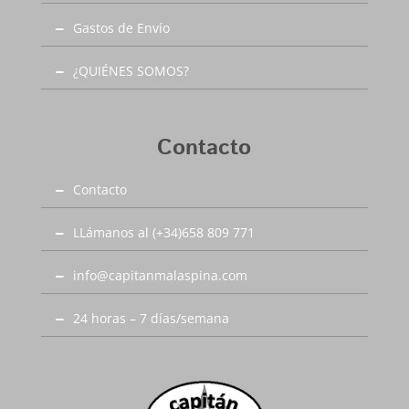
Gastos de Envío
¿QUIÉNES SOMOS?
Contacto
Contacto
LLámanos al (+34)658 809 771
info@capitanmalaspina.com
24 horas – 7 días/semana