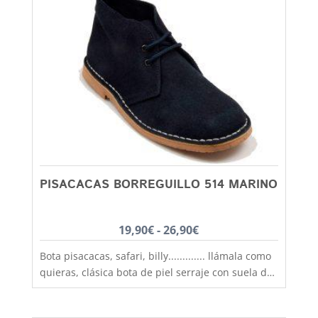
PISACACAS BORREGUILLO 514 MARINO
Rango
19,90
€
-
26,90
€
de
Bota pisacacas, safari, billy............. llámala como
precios:
quieras, clásica bota de piel serraje con suela de
desde
crepé antideslizante y aislante del frío, fabricadas
con las mejores pieles por los mejores artesanos
19,90€