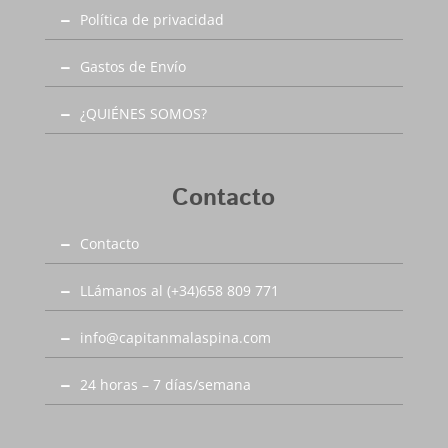
Política de privacidad
Gastos de Envío
¿QUIÉNES SOMOS?
Contacto
Contacto
LLámanos al (+34)658 809 771
info@capitanmalaspina.com
24 horas – 7 días/semana