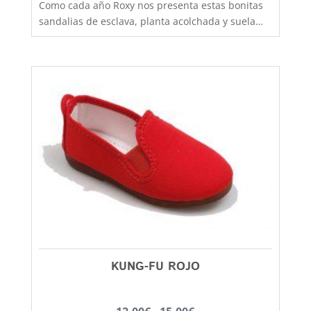
Como cada año Roxy nos presenta estas bonitas
sandalias de esclava, planta acolchada y suela
antideslizante, cuidando al máximo la calidad de
los materiales utilizados, una sandalia de calle
que podras perfectamente utilizarla también
para playa y piscina. Sandalia esclava de original
estilo boho-chic con tira lisa que le da ese toque
practico, alegre y junenil que requieren tus looks
mas veraniegos. Este bonito modelo lo tienes
disponible desde la talla 36 hasta la 42, zapatos
bonitos para gente divertida, aquí en Capitán
Mlaspina la mejor calidad al mejor precio y con el
primer cambio siempre gratis.
KUNG-FU ROJO
Rango