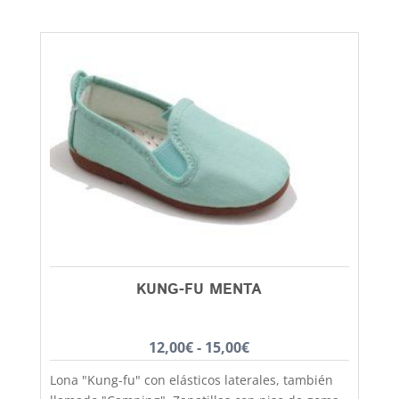
la lluvia. Un clasico que no pasa de moda, podras
utilizarlo tanto para colegio como para vestir más
formal y lo mismo chicos que chicas. El castellano
con la suela de goma lo tenemos disponible
desde la talla 35 a la 41. En Capitán Malaspina
zapatos mas baratos y de mejor calidad.
KUNG-FU MENTA
Rango
12,00
€
-
15,00
€
de
Lona "Kung-fu" con elásticos laterales, también
precios: