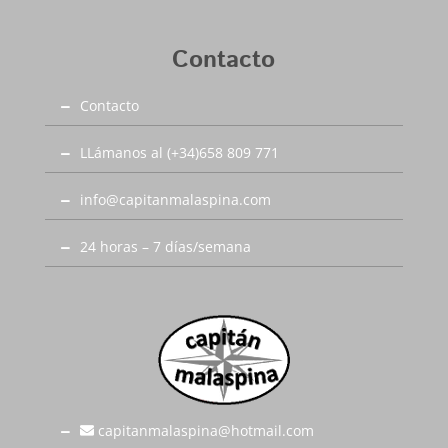
Contacto
Contacto
LLámanos al (+34)658 809 771
info@capitanmalaspina.com
24 horas – 7 días/semana
capitanmalaspina@hotmail.com