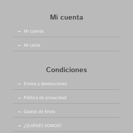
practicas, llevan cordones para que se calcen
29,95€
mejor y más seguros. Modelo muy versátil y
Mi cuenta
polivalente que lo mismo lo llevan niños que
niñas y en cualquier ocasión (sports y vestir) con
Mi cuenta
una gran gama de colores y un gran rango de
tallas para que se calce toda la familia. Este
modelo con cordones esta disponible desde la
Mi cesta
talla 20 hasta la 39, recuerda que en Capitán
Malaspina encontraras la mejor relación calidad
precio y el primer cambio siempre gratis.
Condiciones
Envíos y devoluciones
Política de privacidad
Gastos de Envío
¿QUIÉNES SOMOS?