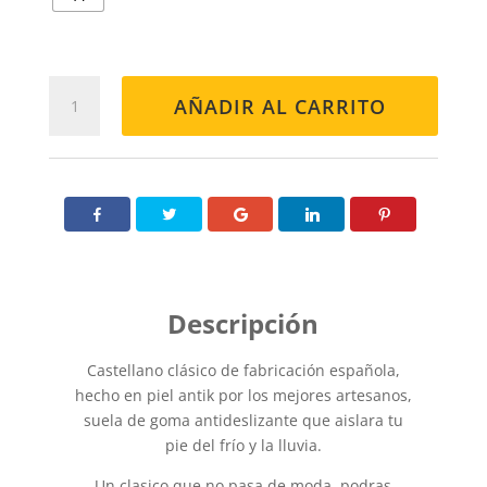
CASTELLANO
AÑADIR AL CARRITO
CA504
NEGRO
HEBILLA
cantidad
Castellano clásico de fabricación española,
hecho en piel antik por los mejores artesanos,
suela de goma antideslizante que aislara tu
pie del frío y la lluvia.
Un clasico que no pasa de moda, podras