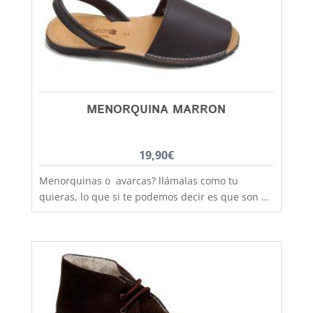
MENORQUINA MARRON
19,90
€
Menorquinas o avarcas? llámalas como tu
quieras, lo que si te podemos decir es que son de
fabricación nacional y hechas por completo en
piel para que los pies disfruten de la mejor
transpiración, comodidad y durabilidad, al mejor
precio. Son muy practicas y versátiles, combinan
con todos los estilos de ropa y tenemos un gran
rango de tallas para poder calzar a los más
pequeños de la casa, hermanos y