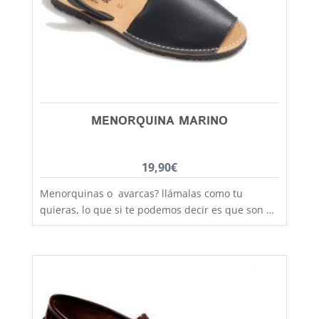
cordones que permiten un buen ajuste del pie.
Este cómodo y practico náutico que lo mismo lo
podran utilizar padres e hijos, lo encontraras
dese la talla 34 a la 46, aquí más baratos y
mejores.
MENORQUINA MARINO
19,90
€
Menorquinas o avarcas? llámalas como tu
quieras, lo que si te podemos decir es que son de
fabricación nacional y hechas por completo en
piel para que los pies disfruten de la mejor
transpiración, comodidad y durabilidad, al mejor
precio. Son muy practicas y versátiles, combinan
con todos los estilos de ropa y tenemos un gran
rango de tallas para poder calzar a los más