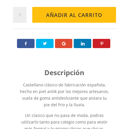
CASTELLANO
AÑADIR AL CARRITO
GOLEGIAL
400S
NEGRO
cantidad
Castellano clásico de fabricación española,
hecho en piel antik por los mejores artesanos,
suela de goma antideslizante que aislara tu
pie del frío y la lluvia.
Un clasico que no pasa de moda, podras
utilizarlo tanto para colegio como para vestir
más formal y lo mismo chicos que chicas.