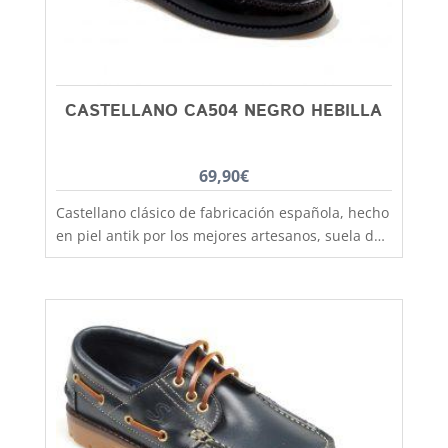
CASTELLANO CA504 NEGRO HEBILLA
69,90
€
Castellano clásico de fabricación española, hecho
en piel antik por los mejores artesanos, suela de
goma antideslizante que aislara tu pie del frío y
la lluvia. Un clasico que no pasa de moda, podras
utilizarlo tanto para colegio como para vestir más
formal y lo mismo chicos que chicas. El castellano
con la suela de goma lo tenemos disponible
desde la talla 35 a la 41. En Capitán Malaspina
zapatos mas baratos y de mejor calidad.