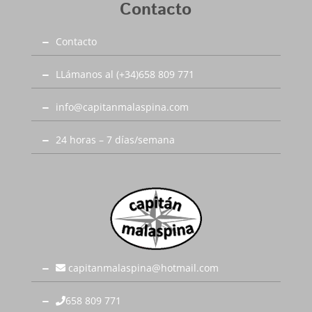
Contacto
Contacto
LLámanos al (+34)658 809 771
info@capitanmalaspina.com
24 horas – 7 días/semana
capitanmalaspina@hotmail.com
658 809 771