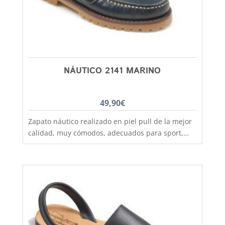
NÁUTICO 2141 MARINO
49,90
€
Zapato náutico realizado en piel pull de la mejor
calidad, muy cómodos, adecuados para sport,
vestir y colegio, duraderos, suela gruesa de
goma antideslizante que te aislara del frio y la
lluvia, fabricado por los artesanos más expertos
y con las mejores pieles. Un zapato que no pasa
de moda pero sin renunciar a la comodidad. Ideal
para todo tiempo en especial otoño e
invierno. Modelo clásico de calzado náutico con