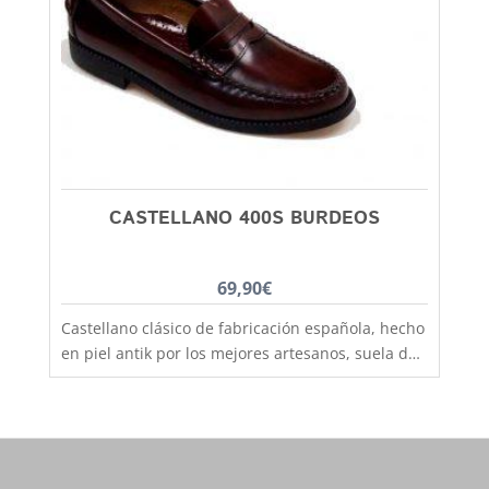
pequeños de la casa, hermanos y
hermanas mayores, madres, padres, abuelos,
abuelas......... desde la talla 20 a la 46. Debes
tener en cuenta que las tallas no son muy
grandes y si tienes dudas entre dos número,
elige siempre el más grande
CASTELLANO 400S BURDEOS
69,90
€
Castellano clásico de fabricación española, hecho
en piel antik por los mejores artesanos, suela de
goma antideslizante que aislara tu pie del frío y
la lluvia. Un clasico que no pasa de moda, podras
utilizarlo tanto para colegio como para vestir más
formal y lo mismo chicos que chicas. El castellano
con la suela de goma lo tenemos disponible