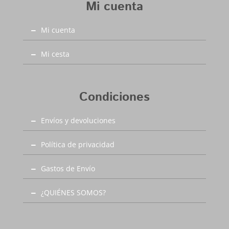
Mi cuenta
desde la talla 35 a la 41. En Capitán Malaspina
zapatos mas baratos y de mejor calidad.
Mi cuenta
Mi cesta
Condiciones
Envíos y devoluciones
Política de privacidad
Gastos de Envío
¿QUIÉNES SOMOS?