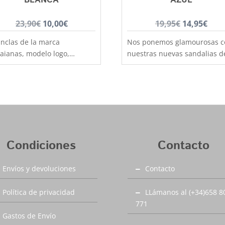
El
El
El
El
23,90
€
10,00
€
19,95
€
14,95
€
precio
precio
precio
prec
nclas de la marca
Nos ponemos glamourosas c
original
actual
original
actu
aianas, modelo logo,
nuestras nuevas sandalias d
era:
es:
era:
es:
ricadas por completo en
la marca XTI, para que tus
a, muy blandas y cómodas
23,90€.
10,00€.
niños vistan a la moda, plan
19,95€.
14,9
a par que resistentes, tira
de piel y tira trenzada en col
esa con nombre grabado y
azul. Habrás visto la marca en
ra brasileña. La Zori, una
anuncios de televisión y
dalia japonesa, fue la
revistas con conocidas
nte de inspiración de las
supermodelos, sigue las
Condiciones
Contacto
meras chanclas hawaianas
tendencias sin perder la
adas en 1962 en Brasil. El
sencillez y practicidad de es
Envíos y devoluciones
Contacto
reto de composición del
cómodas sandalias de piel.
cho de sus suelas
Sandalias para niños de la
Política de privacidad
LLámanos al (+34)658 8
epcionalmente flexibles
mejor calidad, muy cómodas
771
antiza su éxito internacional
con un diseño muy actual.
de hace más de cuarenta
Disponibles desde la talla 32
Gastos de Envío