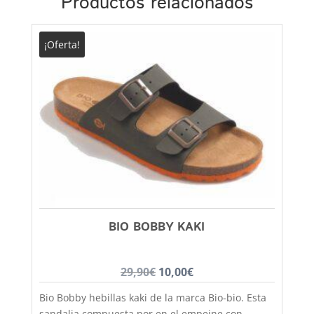
Productos relacionados
¡Oferta!
BIO BOBBY KAKI
El
El
29,90
€
10,00
€
precio
precio
Bio Bobby hebillas kaki de la marca Bio-bio. Esta
original
actual
sandalia compuesta por en el empeine con