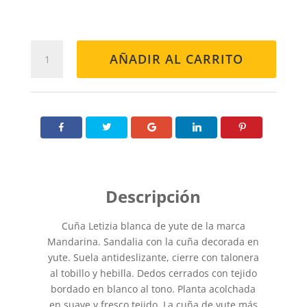
CUÑA
AÑADIR AL CARRITO
LISA
BLANCA
cantidad
Cuña Letizia blanca de yute de la marca
Mandarina. Sandalia con la cuña decorada en
yute. Suela antideslizante, cierre con talonera
al tobillo y hebilla. Dedos cerrados con tejido
bordado en blanco al tono. Planta acolchada
en suave y fresco tejido. La cuña de yute más