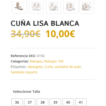
CUÑA LISA BLANCA
El
El
34,90
€
10,00
€
precio
precio
original
actual
era:
es:
34,90€.
10,00€
SKU:
0192
Categorías:
Rebajas
,
Rebajas 10€
Etiquetas:
alpargata
,
Cuña
,
sandalia de yute
,
Sandalia esparto
Talla
36
37
38
39
40
41