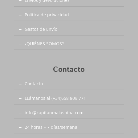
Envíos y devoluciones
Política de privacidad
Gastos de Envío
¿QUIÉNES SOMOS?
Contacto
Contacto
LLámanos al (+34)658 809 771
info@capitanmalaspina.com
24 horas – 7 días/semana