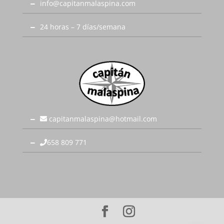
info@capitanmalaspina.com
24 horas – 7 días/semana
capitanmalaspina@hotmail.com
658 809 771