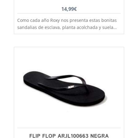
14,99
€
Como cada año Roxy nos presenta estas bonitas
sandalias de esclava, planta acolchada y suela
antideslizante, cuidando al máximo la calidad de
los materiales utilizados, una sandalia de calle
que podras perfectamente utilizarla también
para playa y piscina. Sandalia esclava de original
estilo boho-chic con tira lisa que le da ese toque
practico, alegre y junenil que requieren tus looks
mas veraniegos. Este bonito modelo lo tienes
disponible desde la talla 36 hasta la 42, zapatos
bonitos para gente divertida, aquí en Capitán
Mlaspina la mejor calidad al mejor precio y con el
primer cambio siempre gratis.
FLIP FLOP ARJL100663 NEGRA