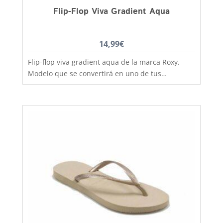
Flip-Flop Viva Gradient Aqua
14,99
€
Flip-flop viva gradient aqua de la marca Roxy.
Modelo que se convertirá en uno de tus
imprescindibles para el verano. Este modelo de
flip-flop es perfecta para ir bien cómoda a la
playa o a la piscina. También la podrás usar para
esos paseos a la orilla de la playa que tanto te
gustan. Muy apropiada también para niñas.
Como todos los artículos de Roxy están fabricados
con los mejores materiales y un diseño surfero
muy atractivo (ARJL100958).