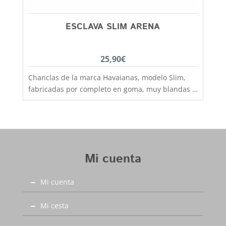
ESCLAVA SLIM ARENA
25,90
€
Chanclas de la marca Havaianas, modelo Slim,
fabricadas por completo en goma, muy blandas y
cómodas a la par que resistentes, tira fina con
nombre grabado Ideales chanclas de Havaianas,
perfectas para ir a la piscina o playa. Apostamos
por la comodidad y estilo de Havaianas. Este
verano hazte con las chanclas Havaianas.
Mi cuenta
Recuerda que la marca Havaiana viene con tallas
dobles y sistema brasileño por lo que a su talla
Mi cuenta
deberias de sumarle 2 números, así el 35-36
brasileño corresponde al 37-38 español. El rango
de tallas de este modelo es de la 35 hasta la 41 y
Mi cesta
aquí en Capitán Malaspina más bonitas y más