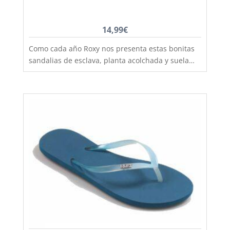
14,99
€
Como cada año Roxy nos presenta estas bonitas
sandalias de esclava, planta acolchada y suela
antideslizante, cuidando al máximo la calidad de
los materiales utilizados, una sandalia de calle
que podras perfectamente utilizarla también
para playa y piscina. Sandalia esclava de original
estilo boho-chic con tira lisa que le da ese toque
practico, alegre y junenil que requieren tus looks
mas veraniegos. Este bonito modelo lo tienes
disponible desde la talla 36 hasta la 42, zapatos
bonitos para gente divertida, aquí en Capitán
Mlaspina la mejor calidad al mejor precio y con el
primer cambio siempre gratis.