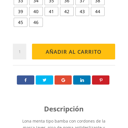
33
34
35
36
37
38
39
40
41
42
43
44
45
46
INGLES
AÑADIR AL CARRITO
60
MENTA
cantidad
Lona menta tipo bamba con cordones de la
marca Javer, piso de goma antideslizante y