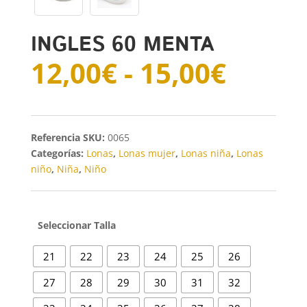
INGLES 60 MENTA
Rang
12,00
€
-
15,00
€
de
precio
desde
12,00
SKU:
0065
hasta
Categorías:
Lonas
,
Lonas mujer
,
Lonas niña
,
Lonas
15,00
niño
,
Niña
,
Niño
Talla
21
22
23
24
25
26
27
28
29
30
31
32