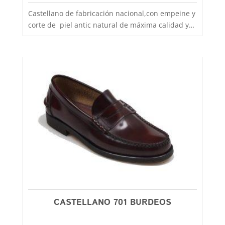
Castellano de fabricación nacional,con empeine y
corte de piel antic natural de máxima calidad y
suela de goma antideslizante, hechos de manera
artesanal, son un clásico que no pasa de moda,
muy resistentes y duraderos, fabricados por los
mejores artesanos especializados en calzado de
nuestro país. El castellano han marcado
tendencia y se han convertido en un referente
dentro de la moda masculina. Elaborado
artesanalmente con pieles de la más alta
calidad, su suela de goma antideslizante lo
hace idóneo para utilizarlo como colegial. en
Capitán Malaspina podrás encontrarlo entre las
tallas 39 y 46, aquí más baratos con la mejor
calidad y el primer cambio siempre gratis.
CASTELLANO 701 BURDEOS