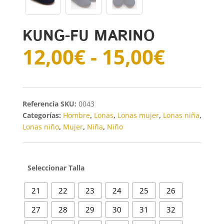
KUNG-FU MARINO
Rang
12,00
€
-
15,00
€
de
precio
desde
12,00
SKU:
0043
hasta
Categorías:
Hombre
,
Lonas
,
Lonas mujer
,
Lonas niña
,
15,00
Lonas niño
,
Mujer
,
Niña
,
Niño
Talla
21
22
23
24
25
26
27
28
29
30
31
32