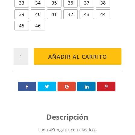
33
34
35
36
37
38
39
40
41
42
43
44
45
46
KUNG-
AÑADIR AL CARRITO
FU
MARINO
cantidad
Lona «Kung-fu» con elásticos