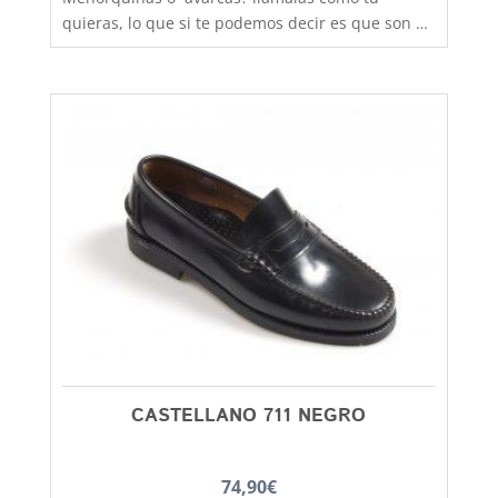
quieras, lo que si te podemos decir es que son de
fabricación nacional y hechas por completo en
piel para que los pies disfruten de la mejor
transpiración, comodidad y durabilidad, al mejor
precio. Son muy practicas y versátiles, combinan
con todos los estilos de ropa y tenemos un gran
rango de tallas para poder calzar a los más
pequeños de la casa, hermanos y
hermanas mayores, madres, padres, abuelos,
abuelas......... desde la talla 20 a la 46. Debes
tener en cuenta que las tallas no son muy
grandes y si tienes dudas entre dos número,
elige siempre el más grande
CASTELLANO 711 NEGRO
74,90
€