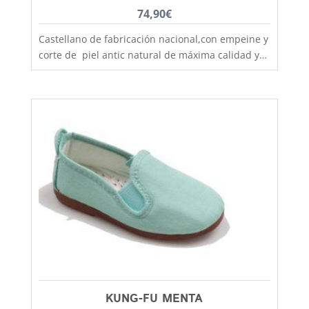
74,90
€
Castellano de fabricación nacional,con empeine y
corte de piel antic natural de máxima calidad y
suela también de piel, hechos de manera
artesanal, son un clásico que no pasa de moda,
muy resistentes y duraderos, fabricados por los
mejores artesanos especializados en calzado de
nuestro país. El castellano han marcado
tendencia y se han convertido en un referente
dentro de la moda masculina. Elaborado
artesanalmente con pieles de la más alta
calidad, en negro o en burdeos es capaz de
adaptarse a cualquier estilo y ocasión. En Capitán
Malaspina podrás encontrarlo entre las tallas 39
y 46, aquí más baratos con la mejor calidad
KUNG-FU MENTA