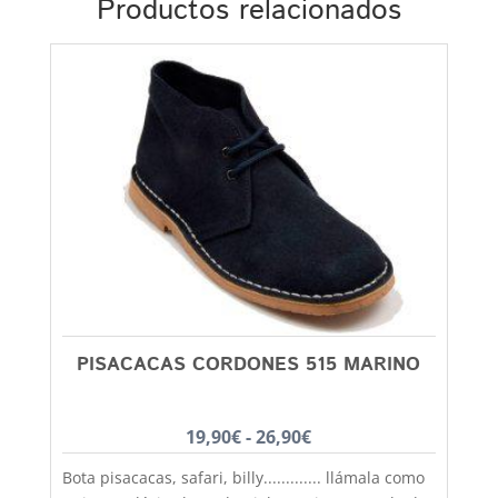
Productos relacionados
PISACACAS CORDONES 515 MARINO
Rango
19,90
€
-
26,90
€
de
Bota pisacacas, safari, billy............. llámala como
precios: