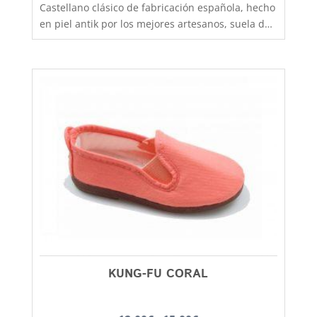
Castellano clásico de fabricación española, hecho
en piel antik por los mejores artesanos, suela de
goma antideslizante que aislara tu pie del frío y
la lluvia. Un clasico que no pasa de moda, podras
utilizarlo tanto para colegio como para vestir más
formal y lo mismo chicos que chicas. El castellano
con la suela de goma lo tenemos disponible
desde la talla 36 a la 41. En Capitán Malaspina
zapatos mas baratos y de mejor calidad.
KUNG-FU CORAL