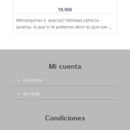
19,90
€
Menorquinas o avarcas? llámalas como tu
quieras, lo que si te podemos decir es que son de
fabricación nacional y hechas por completo en
piel para que los pies disfruten de la mejor
transpiración, comodidad y durabilidad, al mejor
precio. Son muy practicas y versátiles, combinan
con todos los estilos de ropa y tenemos un gran
Mi cuenta
rango de tallas para poder calzar a los más
pequeños de la casa, hermanos y
Mi cuenta
hermanas mayores, madres, padres, abuelos,
abuelas......... desde la talla 20 a la 46. Debes
tener en cuenta que las tallas no son muy
Mi cesta
grandes y si tienes dudas entre dos número,
elige siempre el más grande
Condiciones