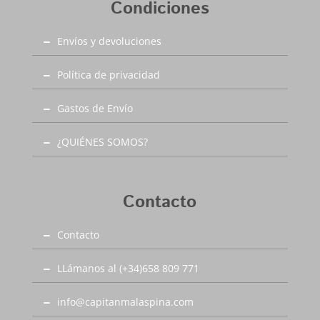
Condiciones
Envíos y devoluciones
Política de privacidad
Gastos de Envío
¿QUIÉNES SOMOS?
Contacto
Contacto
LLámanos al (+34)658 809 771
info@capitanmalaspina.com