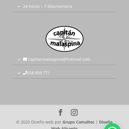
24 horas – 7 días/semana
capitanmalaspina@hotmail.com
658 809 771
© 2020 Diseño web por
Grupo Camaltec
|
Diseño
Web Alicante