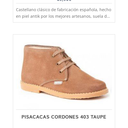
Castellano clásico de fabricación española, hecho
en piel antik por los mejores artesanos, suela de
goma antideslizante que aislara tu pie del frío y
la lluvia. Un clasico que no pasa de moda, podras
utilizarlo tanto para colegio como para vestir más
formal y lo mismo chicos que chicas. El castellano
con la suela de goma lo tenemos disponible
desde la talla 35 a la 41. En Capitán Malaspina
zapatos mas baratos y de mejor calidad.
PISACACAS CORDONES 403 TAUPE