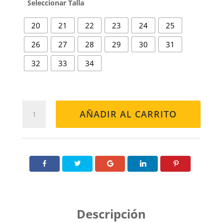
Talla
20
21
22
23
24
25
26
27
28
29
30
31
32
33
34
MENORQUINA
AÑADIR AL CARRITO
VELCRO
BLANCA
cantidad