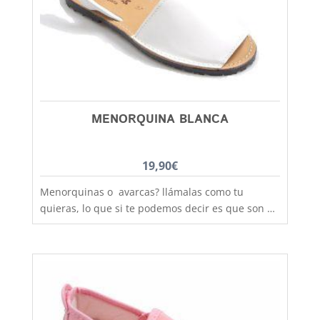
MENORQUINA BLANCA
19,90
€
Menorquinas o avarcas? llámalas como tu
quieras, lo que si te podemos decir es que son de
fabricación nacional y hechas por completo en
piel para que los pies disfruten de la mejor
transpiración, comodidad y durabilidad, al mejor
precio. Son muy practicas y versátiles, combinan
con todos los estilos de ropa y tenemos un gran
rango de tallas para poder calzar a los más