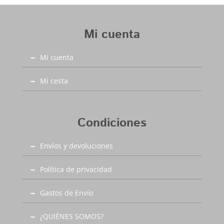
utilizarlo tanto para colegio como para vestir más
formal y lo mismo chicos que chicas. El castellano
con la suela de goma lo tenemos disponible
Mi cuenta
desde la talla 35 a la 41. En Capitán Malaspina
zapatos mas baratos y de mejor calidad.
Mi cuenta
Mi cesta
Condiciones
Envíos y devoluciones
Política de privacidad
Gastos de Envío
¿QUIÉNES SOMOS?