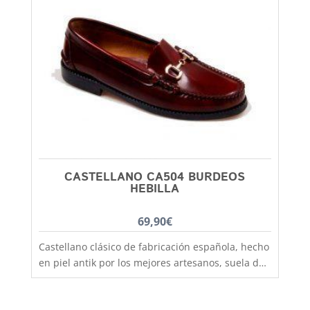
con la suela de goma lo tenemos disponible
desde la talla 35 a la 41. En Capitán Malaspina
zapatos mas baratos y de mejor calidad.
CASTELLANO CA504 BURDEOS
HEBILLA
69,90
€
Castellano clásico de fabricación española, hecho
en piel antik por los mejores artesanos, suela de
goma antideslizante que aislara tu pie del frío y
la lluvia. Un clasico que no pasa de moda, podras