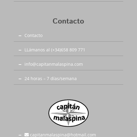
Contacto
Contacto
LLámanos al (+34)658 809 771
info@capitanmalaspina.com
24 horas – 7 días/semana
capitanmalaspina@hotmail.com