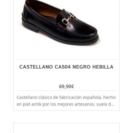
buena alternativa como zapatilla de estar en casa
por su comodidad y fácil lavado. Una zapatilla
que no puede faltar en ningún almario. Debes
tener en cuenta que al lavarlas encojen un
poquito!
CASTELLANO CA504 NEGRO HEBILLA
69,90
€
Castellano clásico de fabricación española, hecho
en piel antik por los mejores artesanos, suela de
goma antideslizante que aislara tu pie del frío y
la lluvia. Un clasico que no pasa de moda, podras
utilizarlo tanto para colegio como para vestir más
formal y lo mismo chicos que chicas. El castellano