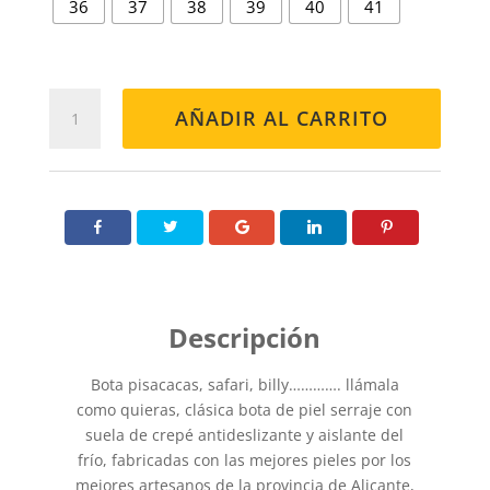
36
37
38
39
40
41
PISACACAS
AÑADIR AL CARRITO
515
ROJA
cantidad
Bota pisacacas, safari, billy…………. llámala
como quieras, clásica bota de piel serraje con
suela de crepé antideslizante y aislante del
frío, fabricadas con las mejores pieles por los
mejores artesanos de la provincia de Alicante,