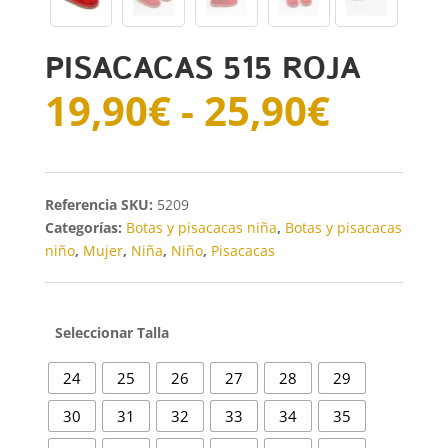
PISACACAS 515 ROJA
Rang
19,90
€
-
25,90
€
de
precio
desde
19,90
SKU:
5209
hasta
Categorías:
Botas y pisacacas niña
,
Botas y pisacacas
25,90
niño
,
Mujer
,
Niña
,
Niño
,
Pisacacas
Talla
24
25
26
27
28
29
30
31
32
33
34
35