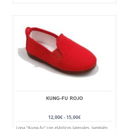
goma antideslizante que aislara tu pie del frío y
la lluvia. Un clasico que no pasa de moda, podras
utilizarlo tanto para colegio como para vestir más
formal y lo mismo chicos que chicas. El castellano
con la suela de goma lo tenemos disponible
desde la talla 36 a la 41. En Capitán Malaspina
zapatos mas baratos y de mejor calidad.
KUNG-FU ROJO
Rango
12,00
€
-
15,00
€
de
Lona "Kung-fu" con elásticos laterales, también