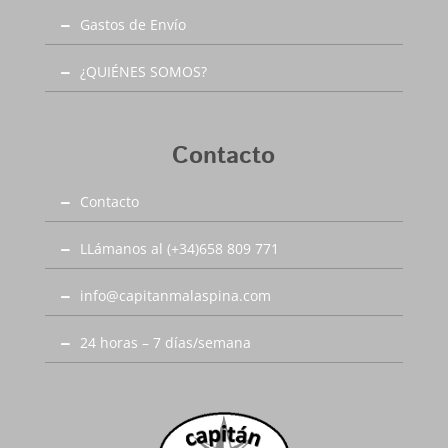
Gastos de Envío
¿QUIÉNES SOMOS?
Contacto
Contacto
LLámanos al (+34)658 809 771
info@capitanmalaspina.com
24 horas – 7 días/semana