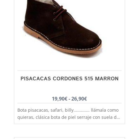
PISACACAS CORDONES 515 MARRON
Rango
19,90
€
-
26,90
€
de
Bota pisacacas, safari, billy............. llámala como
precios:
quieras, clásica bota de piel serraje con suela de
desde
crepé antideslizante y aislante del frío, fabricadas
con las mejores pieles por los mejores artesanos
19,90€
de la provincia de Alicante, muy confortables y