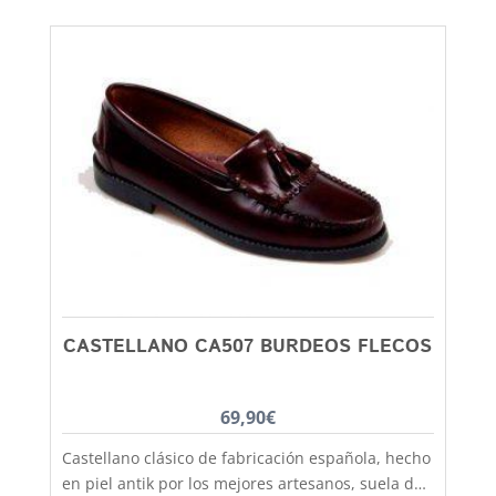
piel para que los pies disfruten de la mejor
transpiración, comodidad y durabilidad, al mejor
precio. Son muy practicas y versátiles, combinan
con todos los estilos de ropa y tenemos un gran
rango de tallas para poder calzar a los más
pequeños de la casa, hermanos y
hermanas mayores, madres, padres, abuelos,
abuelas......... desde la talla 20 a la 46. Debes
tener en cuenta que las tallas no son muy
grandes y si tienes dudas entre dos número,
elige siempre el más grande
CASTELLANO CA507 BURDEOS FLECOS
69,90
€
Castellano clásico de fabricación española, hecho
en piel antik por los mejores artesanos, suela de