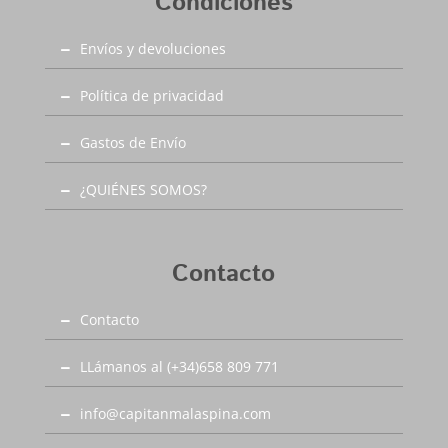
Condiciones
Envíos y devoluciones
Política de privacidad
Gastos de Envío
¿QUIÉNES SOMOS?
Contacto
Contacto
LLámanos al (+34)658 809 771
info@capitanmalaspina.com