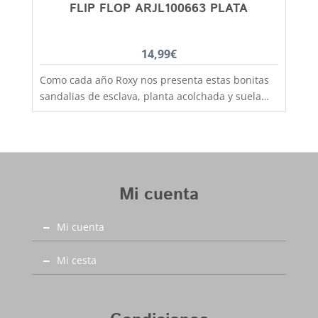
siempre gratis.
FLIP FLOP ARJL100663 PLATA
14,99
€
Como cada año Roxy nos presenta estas bonitas
sandalias de esclava, planta acolchada y suela
antideslizante, cuidando al máximo la calidad de
los materiales utilizados, una sandalia de calle
que podras perfectamente utilizarla también
para playa y piscina. Sandalia esclava de original
estilo boho-chic con tira lisa que le da ese toque
Mi cuenta
practico, alegre y junenil que requieren tus looks
mas veraniegos. Este bonito modelo lo tienes
Mi cuenta
disponible desde la talla 36 hasta la 42, zapatos
bonitos para gente divertida, aquí en Capitán
Mlaspina la mejor calidad al mejor precio y con el
Mi cesta
primer cambio siempre gratis.