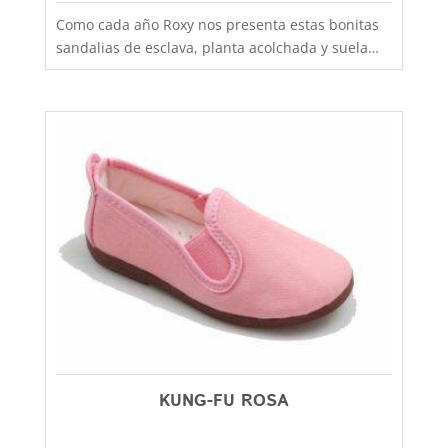
Como cada año Roxy nos presenta estas bonitas
sandalias de esclava, planta acolchada y suela
antideslizante, cuidando al máximo la calidad de
los materiales utilizados, una sandalia de calle
que podras perfectamente utilizarla también
para playa y piscina. Sandalia esclava de original
estilo boho-chic con tira lisa que le da ese toque
practico, alegre y junenil que requieren tus looks
mas veraniegos. Este bonito modelo lo tienes
disponible desde la talla 36 hasta la 42, zapatos
bonitos para gente divertida, aquí en Capitán
Mlaspina la mejor calidad al mejor precio y con el
primer cambio siempre gratis.
KUNG-FU ROSA