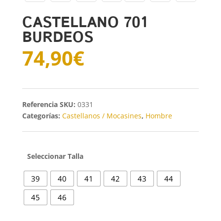
CASTELLANO 701
BURDEOS
74,90
€
SKU:
0331
Categorías:
Castellanos / Mocasines
,
Hombre
Talla
39
40
41
42
43
44
45
46