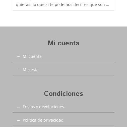
quieras, lo que si te podemos decir es que son de
fabricación nacional y hechas por completo en
piel para que los pies disfruten de la mejor
transpiración, comodidad y durabilidad, al mejor
precio. Son muy practicas y versátiles, combinan
con todos los estilos de ropa y tenemos un gran
Mi cuenta
rango de tallas para poder calzar a los más
pequeños de la casa, hermanos y
Mi cuenta
hermanas mayores, madres, padres, abuelos,
abuelas......... desde la talla 20 a la 46. Debes
tener en cuenta que las tallas no son muy
Mi cesta
grandes y si tienes dudas entre dos número,
elige siempre el más grande
Condiciones
Envíos y devoluciones
Política de privacidad