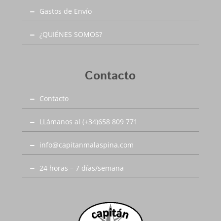
Gastos de Envío
¿QUIÉNES SOMOS?
Contacto
Contacto
LLámanos al (+34)658 809 771
info@capitanmalaspina.com
24 horas – 7 días/semana