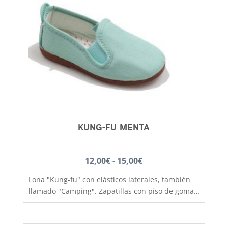
KUNG-FU MENTA
Rango
12,00
€
-
15,00
€
de
Lona "Kung-fu" con elásticos laterales, también
precios:
llamado "Camping". Zapatillas con piso de goma
desde
antideslizante, ligero acolchado interior y
fabricación nacional de gran calidad. Muy
12,00€
cómoda, práctica y gran variedad de colores y