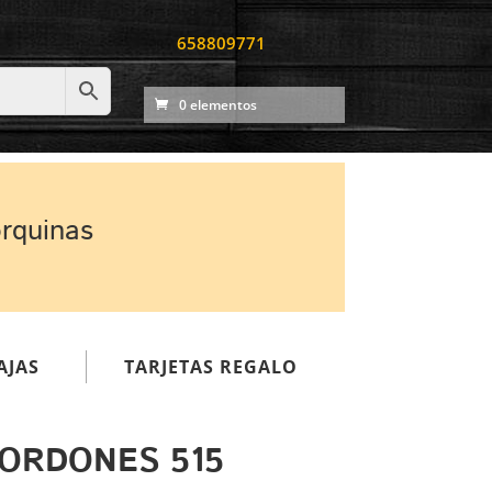
658809771
0 elementos
orquinas
AJAS
TARJETAS REGALO
CORDONES 515