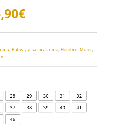
Rango
,90
€
de
precios:
desde
19,90€
hasta
 niña
,
Botas y pisacacas niño
,
Hombre
,
Mujer
,
26,90€
as
28
29
30
31
32
37
38
39
40
41
46