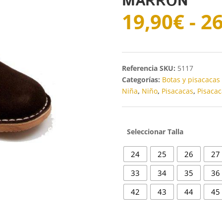
MARRON
19,90
€
-
26
SKU:
5117
Categorías:
Botas y pisacacas
Niña
,
Niño
,
Pisacacas
,
Pisacac
Talla
24
25
26
27
33
34
35
36
42
43
44
45