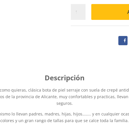
PISACACAS
CORDONES
515
MARRON
cantidad
como quieras, clásica bota de piel serraje con suela de crepé antide
nos de la provincia de Alicante, muy confortables y practicas, llev
seguros.
ismo lo llevan padres, madres, hijas, hijos…….. y en cualquier oca
colores y un gran rango de tallas para que se calce toda la familia.