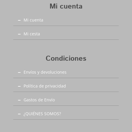
Mi cuenta
desde la talla 34 a la 41. En Capitán Malaspina
zapatos mas baratos y de mejor calidad.
Mi cuenta
Mi cesta
Condiciones
Envíos y devoluciones
Política de privacidad
Gastos de Envío
¿QUIÉNES SOMOS?