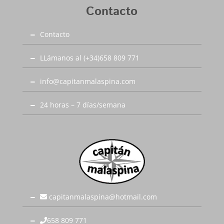
Contacto
Contacto
LLámanos al (+34)658 809 771
info@capitanmalaspina.com
24 horas – 7 días/semana
capitanmalaspina@hotmail.com
658 809 771