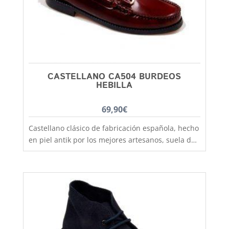
Debes tener en cuenta que al lavarlas encojen un
poquito!
CASTELLANO CA504 BURDEOS
HEBILLA
69,90
€
Castellano clásico de fabricación española, hecho
en piel antik por los mejores artesanos, suela de
goma antideslizante que aislara tu pie del frío y
la lluvia. Un clasico que no pasa de moda, podras
utilizarlo tanto para colegio como para vestir más
formal y lo mismo chicos que chicas. El castellano
con la suela de goma lo tenemos disponible
desde la talla 35 a la 41. En Capitán Malaspina
zapatos mas baratos y de mejor calidad.