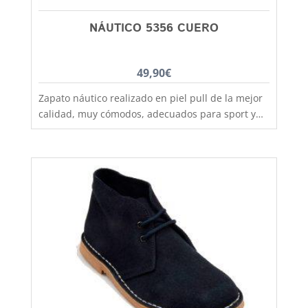
NÁUTICO 5356 CUERO
49,90
€
Zapato náutico realizado en piel pull de la mejor
calidad, muy cómodos, adecuados para sport y
vestir, duraderos, suela de goma antideslizante,
fabricado por los artesanos más expertos y con
las mejores pieles. Un zapato que no pasa de
moda pero sin renunciar a la comodidad. Ideal
para todo tiempo en especial primavera, verano y
otoño. Modelo clásico de calzado náutico con
cordones que permiten un buen ajuste del pie.
Este cómodo y practico náutico lo encontraras
dese la talla 39 a la 46, aquí en Capitán
Malaspina más baratos y mejores.