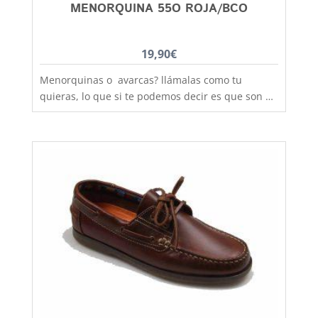
MENORQUINA 55O ROJA/BCO
19,90
€
Menorquinas o avarcas? llámalas como tu
quieras, lo que si te podemos decir es que son de
fabricación nacional y hechas por completo en
piel para que los pies disfruten de la mejor
transpiración, comodidad y durabilidad, al mejor
precio. Si lo que quieres es máxima sujeción este
modelo con la tira de velcro es el ideal,
practicidad y moda no están reñidas, combinan
con todos los estilos de ropa y tenemos un gran
rango de tallas desde la talla 28 a la 34. Debes
tener en cuenta que las tallas no son muy
grandes y si tienes dudas entre dos número,
elige siempre el más grande