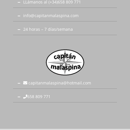
LLámanos al (+34)658 809 771
info@capitanmalaspina.com
24 horas – 7 días/semana
capitanmalaspina@hotmail.com
658 809 771