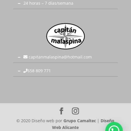
24 horas – 7 días/semana
capitanmalaspina@hotmail.com
658 809 771
© 2020 Diseño web por
Grupo Camaltec
|
Diseño
Web Alicante