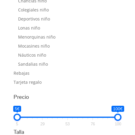
Chanclas niño
relación calidad precio y el primer cambio
Colegiales niño
siempre gratis.
Deportivos niño
Lonas niño
Menorquinas niño
Mocasines niño
Náuticos niño
Sandalias niño
Rebajas
Tarjeta regalo
Precio
5€
100€
5
29
53
76
100
Talla