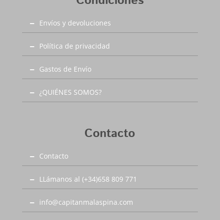
Condiciones
Envíos y devoluciones
Política de privacidad
Gastos de Envío
¿QUIÉNES SOMOS?
Contacto
Contacto
LLámanos al (+34)658 809 771
info@capitanmalaspina.com