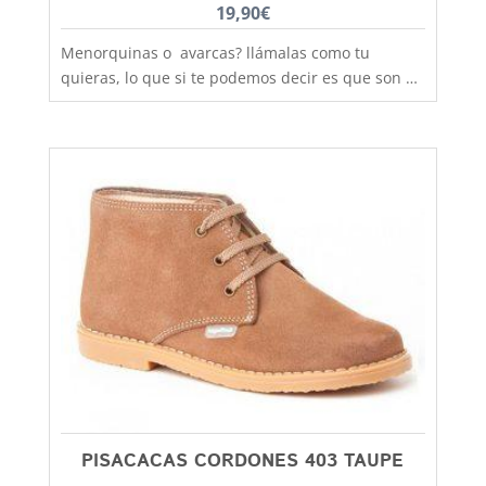
19,90
€
Menorquinas o avarcas? llámalas como tu
quieras, lo que si te podemos decir es que son de
fabricación nacional y hechas por completo en
piel para que los pies disfruten de la mejor
transpiración, comodidad y durabilidad, al mejor
precio. Son muy practicas y versátiles, combinan
con todos los estilos de ropa y tenemos un gran
rango de tallas para poder calzar a los más
pequeños de la casa, hermanos y
hermanas mayores, madres, padres, abuelos,
abuelas......... desde la talla 20 a la 46. Debes
tener en cuenta que las tallas no son muy
grandes y si tienes dudas entre dos número,
elige siempre el más grande
PISACACAS CORDONES 403 TAUPE