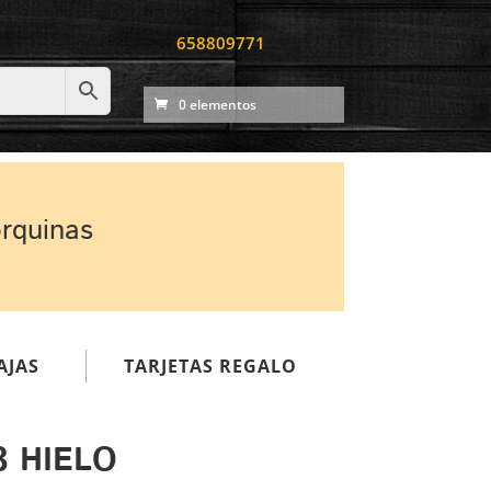
658809771
0 elementos
orquinas
AJAS
TARJETAS REGALO
8 HIELO