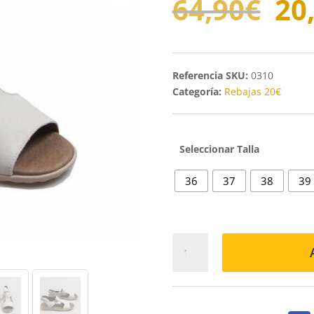
El
64,90
€
20
pr
ori
er
64
SKU:
0310
Categoría:
Rebajas 20€
Talla
36
37
38
39
SANDALIA
748
HIELO
cantidad