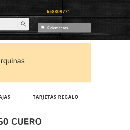
658809771
0 elementos
orquinas
AJAS
TARJETAS REGALO
60 CUERO