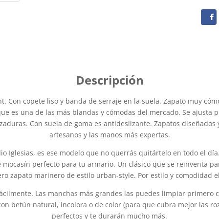
. Con copete liso y banda de serraje en la suela. Zapato muy cómod
 que es una de las más blandas y cómodas del mercado. Se ajusta pe
aduras. Con suela de goma es antideslizante. Zapatos diseñados 
artesanos y las manos más expertas.
lio Iglesias, es ese modelo que no querrás quitártelo en todo el dí
e mocasín perfecto para tu armario. Un clásico que se reinventa 
ero zapato marinero de estilo urban-style. Por estilo y comodidad 
 fácilmente. Las manchas más grandes las puedes limpiar primero c
con betún natural, incolora o de color (para que cubra mejor las ro
perfectos y te durarán mucho más.