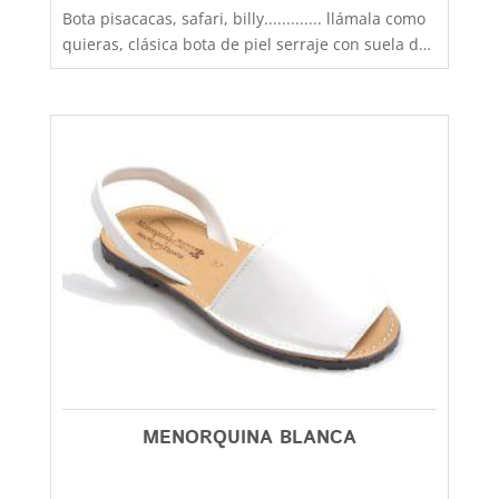
de
Bota pisacacas, safari, billy............. llámala como
precios:
quieras, clásica bota de piel serraje con suela de
desde
crepé antideslizante y aislante del frío, fabricadas
con las mejores pieles por los mejores artesanos
19,90€
de la provincia de Alicante, muy confortables y
hasta
practicas, llevan cordones para que se calcen
26,90€
mejor y con forro de borreguillo para ir más
calentitos. Modelo muy versátil y polivalente que
lo mismo lo llevan padres, madres, hijas,
hijos........ y en cualquier ocasión (sports y vestir)
con una gran gama de colores y un gran rango de
tallas para que se calce toda la familia. Este
modelo con cordones y borreguillo esta
disponible desde la talla 25 hasta la 46, recuerda
que en Capitán Malaspina encontraras la mejor
relación calidad precio y el primer cambio
siempre gratis.
MENORQUINA BLANCA