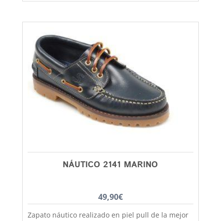
desde
crepé antideslizante y aislante del frío, fabricadas
con las mejores pieles por los mejores artesanos
19,90€
de la provincia de Alicante, muy confortables y
hasta
practicas, llevan cordones para que se calcen
26,90€
mejor y más seguros. Modelo muy versátil y
polivalente que lo mismo lo llevan padres,
madres, hijas, hijos........ y en cualquier ocasión
(sports y vestir) con una gran gama de colores y
un gran rango de tallas para que se calce toda la
familia. Este modelo con cordones esta
disponible desde la talla 25 hasta la 46, recuerda
que en Capitán Malaspina encontraras la mejor
relación calidad precio y el primer cambio
siempre gratis.
NÁUTICO 2141 MARINO
49,90
€
Zapato náutico realizado en piel pull de la mejor