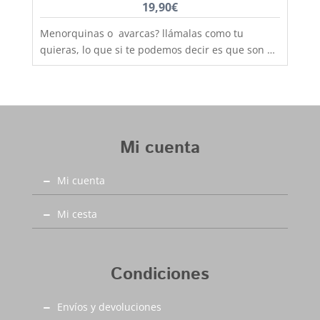
19,90
€
Menorquinas o avarcas? llámalas como tu
quieras, lo que si te podemos decir es que son de
fabricación nacional y hechas por completo en
piel para que los pies disfruten de la mejor
transpiración, comodidad y durabilidad, al mejor
precio. Son muy practicas y versátiles, combinan
con todos los estilos de ropa y tenemos un gran
Mi cuenta
rango de tallas para poder calzar a los más
pequeños de la casa, hermanos y
Mi cuenta
hermanas mayores, madres, padres, abuelos,
abuelas......... desde la talla 20 a la 46. Debes
tener en cuenta que las tallas no son muy
Mi cesta
grandes y si tienes dudas entre dos número,
elige siempre el más grande
Condiciones
Envíos y devoluciones