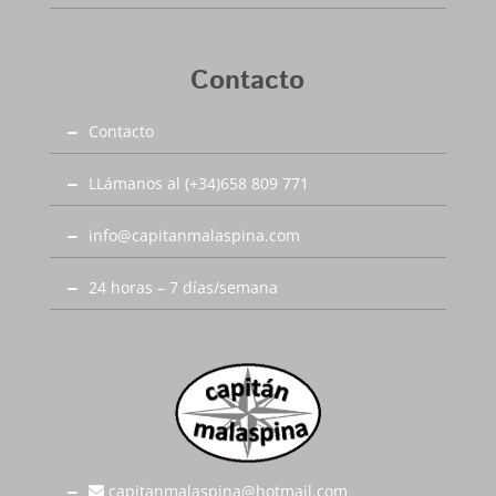
Contacto
Contacto
LLámanos al (+34)658 809 771
info@capitanmalaspina.com
24 horas – 7 días/semana
capitanmalaspina@hotmail.com