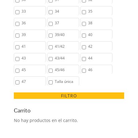
33
34
35
36
37
38
39
39/40
40
41
41/42
42
43
43/44
44
45
45/46
46
47
Talla única
FILTRO
Carrito
No hay productos en el carrito.