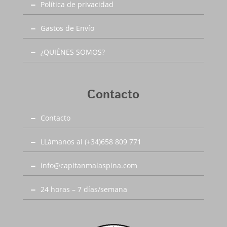
Política de privacidad
Gastos de Envío
¿QUIÉNES SOMOS?
Contacto
Contacto
LLámanos al (+34)658 809 771
info@capitanmalaspina.com
24 horas – 7 días/semana