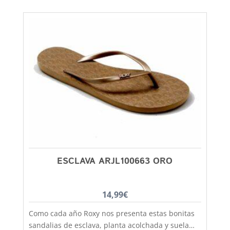
la lluvia. Un clasico que no pasa de moda, podras
utilizarlo tanto para colegio como para vestir más
formal y lo mismo chicos que chicas. El castellano
con la suela de goma lo tenemos disponible
desde la talla 35 a la 41. En Capitán Malaspina
zapatos mas baratos y de mejor calidad.
ESCLAVA ARJL100663 ORO
14,99
€
Como cada año Roxy nos presenta estas bonitas
sandalias de esclava, planta acolchada y suela