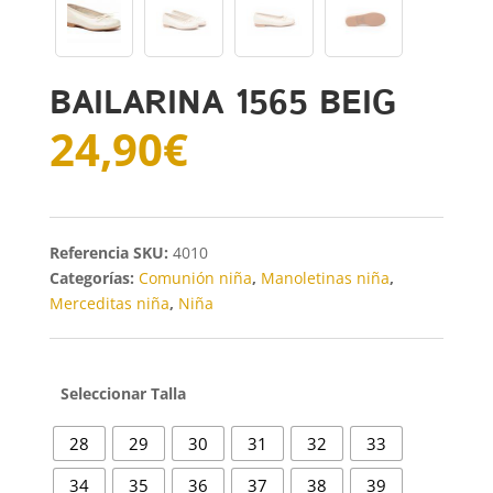
BAILARINA 1565 BEIG
24,90
€
SKU:
4010
Categorías:
Comunión niña
,
Manoletinas niña
,
Merceditas niña
,
Niña
Talla
28
29
30
31
32
33
34
35
36
37
38
39