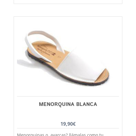
antideslizante, cuidando al máximo la calidad de
los materiales utilizados, una sandalia de calle
que podras perfectamente utilizarla también
para playa y piscina. Sandalia esclava de original
estilo boho-chic con tira lisa que le da ese toque
practico, alegre y junenil que requieren tus looks
mas veraniegos. Este bonito modelo lo tienes
disponible desde la talla 36 hasta la 42, zapatos
bonitos para gente divertida, aquí en Capitán
Mlaspina la mejor calidad al mejor precio y con el
primer cambio siempre gratis.
MENORQUINA BLANCA
19,90
€
Menorquinas o avarcas? llámalas como tu