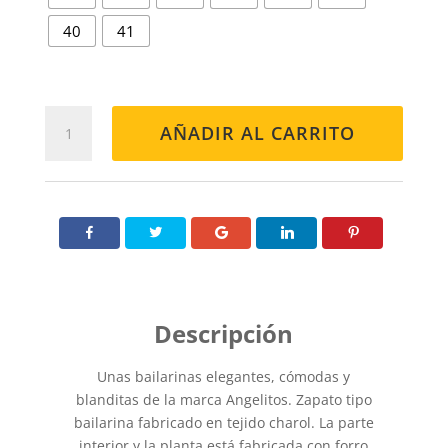
40
41
BAILARINA
AÑADIR AL CARRITO
1565
BEIG
cantidad
Unas bailarinas elegantes, cómodas y
blanditas de la marca Angelitos. Zapato tipo
bailarina fabricado en tejido charol. La parte
interior y la planta está fabricada con forro