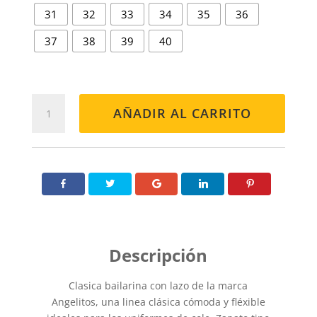
31
32
33
34
35
36
37
38
39
40
BAILARINA
AÑADIR AL CARRITO
465
MARINO
cantidad
Clasica bailarina con lazo de la marca
Angelitos, una linea clásica cómoda y fléxible