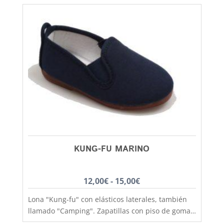
KUNG-FU MARINO
Rango
12,00
€
-
15,00
€
de
Lona "Kung-fu" con elásticos laterales, también
precios:
llamado "Camping". Zapatillas con piso de goma
desde
antideslizante, ligero acolchado interior y