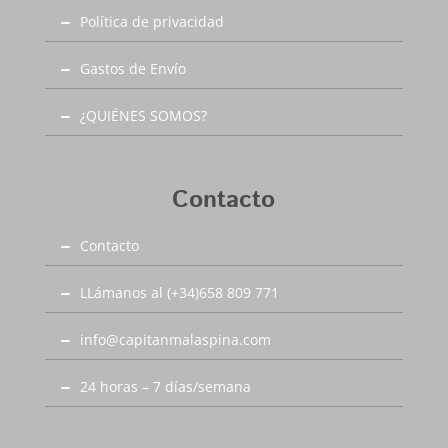
Política de privacidad
Gastos de Envío
¿QUIÉNES SOMOS?
Contacto
Contacto
LLámanos al (+34)658 809 771
info@capitanmalaspina.com
24 horas – 7 días/semana