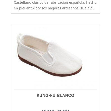
Castellano clásico de fabricación española, hecho
en piel antik por los mejores artesanos, suela de
goma antideslizante que aislara tu pie del frío y
la lluvia. Un clasico que no pasa de moda, podras
utilizarlo tanto para colegio como para vestir más
formal y lo mismo chicos que chicas. El castellano
con la suela de goma lo tenemos disponible
desde la talla 35 a la 41. En Capitán Malaspina
zapatos mas baratos y de mejor calidad.
KUNG-FU BLANCO