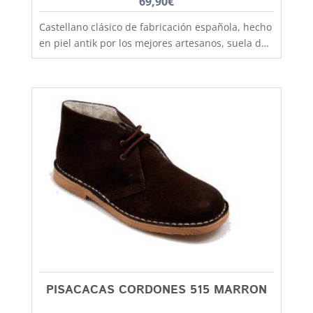
69,90
€
Castellano clásico de fabricación española, hecho
en piel antik por los mejores artesanos, suela de
goma antideslizante que aislara tu pie del frío y
la lluvia. Un clasico que no pasa de moda, podras
utilizarlo tanto para colegio como para vestir más
formal y lo mismo chicos que chicas. El castellano
con la suela de goma lo tenemos disponible
desde la talla 35 a la 41. En Capitán Malaspina
zapatos mas baratos y de mejor calidad.
PISACACAS CORDONES 515 MARRON