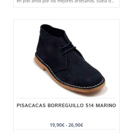
en piel antik por los mejores artesanos, suela de
goma antideslizante que aislara tu pie del frío y
la lluvia. Un clasico que no pasa de moda, podras
utilizarlo tanto para colegio como para vestir más
formal y lo mismo chicos que chicas. El castellano
con la suela de goma lo tenemos disponible
desde la talla 35 a la 41. En Capitán Malaspina
zapatos mas baratos y de mejor calidad.
PISACACAS BORREGUILLO 514 MARINO
Rango
19,90
€
-
26,90
€
de