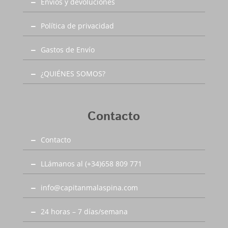
Envíos y devoluciones
Política de privacidad
Gastos de Envío
¿QUIÉNES SOMOS?
Contacto
Contacto
LLámanos al (+34)658 809 771
info@capitanmalaspina.com
24 horas – 7 días/semana