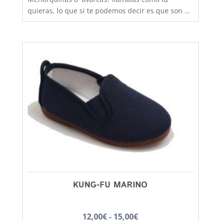
quieras, lo que si te podemos decir es que son de
fabricación nacional y hechas por completo en
piel para que los pies disfruten de la mejor
transpiración, comodidad y durabilidad, al mejor
precio. Son muy practicas y versátiles, combinan
con todos los estilos de ropa y tenemos un gran
rango de tallas para poder calzar a los más
pequeños de la casa, hermanos y
hermanas mayores, madres, padres, abuelos,
abuelas......... desde la talla 20 a la 46 (según
colores). Debes tener en cuenta que las tallas no
son muy grandes y si tienes dudas entre dos
número, elige siempre el más grand
KUNG-FU MARINO
Rango
12,00
€
-
15,00
€