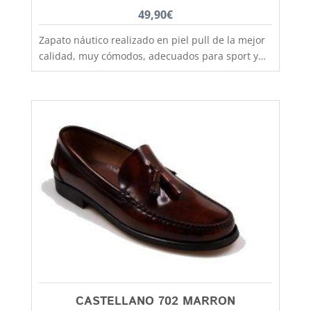
49,90
€
Zapato náutico realizado en piel pull de la mejor
calidad, muy cómodos, adecuados para sport y
vestir, duraderos, suela de goma antideslizante,
fabricado por los artesanos más expertos y con
las mejores pieles. Un zapato que no pasa de
moda pero sin renunciar a la comodidad. Ideal
para todo tiempo en especial primavera, verano y
otoño. Modelo clásico de calzado náutico con
cordones que permiten un buen ajuste del pie.
Este cómodo y practico náutico que lo mismo lo
podran utilizar padres e hijos, lo encontraras
dese la talla 34 a la 46, aquí más baratos y
mejores.
CASTELLANO 702 MARRON