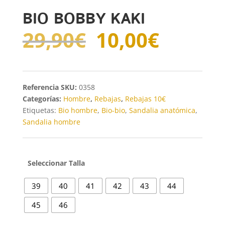
BIO BOBBY KAKI
El
El
29,90
€
10,00
€
precio
precio
original
actual
era:
es:
29,90€.
10,00€
SKU:
0358
Categorías:
Hombre
,
Rebajas
,
Rebajas 10€
Etiquetas:
Bio hombre
,
Bio-bio
,
Sandalia anatómica
,
Sandalia hombre
Talla
39
40
41
42
43
44
45
46