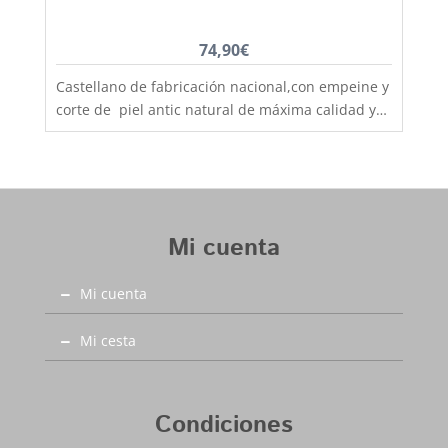
74,90
€
Castellano de fabricación nacional,con empeine y
corte de piel antic natural de máxima calidad y
suela también de piel, hechos de manera
artesanal, son un clásico que no pasa de moda,
muy resistentes y duraderos, fabricados por los
mejores artesanos especializados en calzado de
nuestro país. El castellano han marcado
Mi cuenta
tendencia y se han convertido en un referente
dentro de la moda masculina. Elaborado
Mi cuenta
artesanalmente con pieles de la más alta
calidad, en negro o en burdeos es capaz de
adaptarse a cualquier estilo y ocasión. en Capitán
Mi cesta
Malaspina podrás encontrarlo entre las tallas 39
y 46, aquí más baratos con la mejor calidad
Condiciones